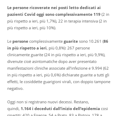
Le persone ricoverate nei posti letto dedicati ai
pazienti Covid oggi sono complessivamente 119
(2 in
più rispetto a ieri, più 1,7%), 22 in terapia intensiva (2 in
più rispetto a ieri, più 10%).
Le
persone
complessivamente
guarite
sono 10.261 (
86
in più rispetto a ieri
, più 0,8%): 267 persone
clinicamente guarite (24 in più rispetto a ieri, più 9,9%),
divenute cioè asintomatiche dopo aver presentato
manifestazioni cliniche associate all’infezione e 9.994 (62
in più rispetto a ieri, più 0,6%) dichiarate guarite a tutti gli
effetti, le cosiddette guarigioni virali, con doppio tampone
negativo.
Oggi non si registrano nuovi decessi. Restano,
quindi,
1.164 i deceduti dall’inizio dell’epidemia
cosi
ripartiti: 420 a Firenze, 54 a Prato, 83 a Pistoia, 178 a