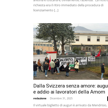
aretina e toscana e, ovviamente, l’azienda. “La nostr
richiesta era il ritiro immediato della procedura di
licenziamento […]
Dalla Svizzera senza amore: augur
e addio ai lavoratori della Amom
redazione
-
Dicembre 31, 2025
Il virtuale biglietto di auguri è arrivato da Mendrisio,