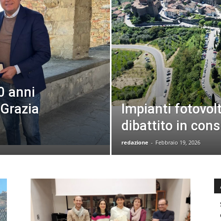
0 anni
 Grazia
Impianti fotovolt
dibattito in con
redazione
-
Febbraio 19, 2026