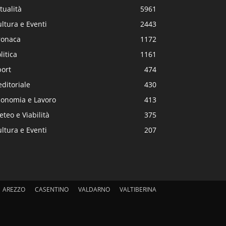
tualità
5961
ltura e Eventi
2443
ronaca
1172
litica
1161
port
474
editoriale
430
conomia e Lavoro
413
teo e Viabilità
375
ltura e Eventi
207
AREZZO
CASENTINO
VALDARNO
VALTIBERINA