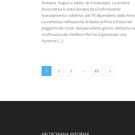
Svizzera. Auguri e addio: lei è licenziato. La pratica
burocratica è stata avviata da Confindustria:
licenziamento collettivo dei 70 dipendenti della Am
La vertenza nell’azienda di Badia al Pino è finita nel
peggiore dei modi. Nel penultimo giorno dell’anno la
multinazionale Oerlikon-Riri ha organizzato una
riunione […]
...
1
2
3
83
VALDICHIANA INFORMA