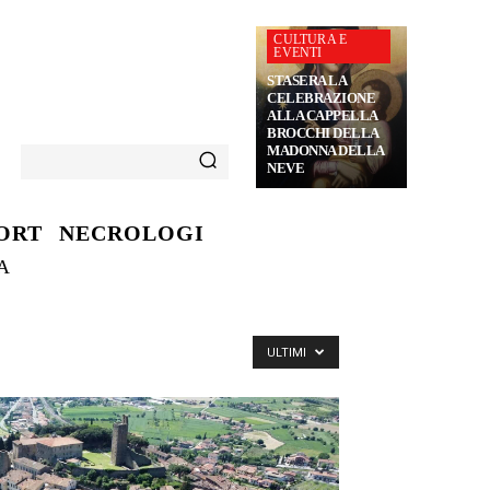
CULTURA E
EVENTI
STASERA LA
CELEBRAZIONE
ALLA CAPPELLA
BROCCHI DELLA
MADONNA DELLA
NEVE
ORT
NECROLOGI
A
ULTIMI