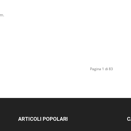
om.
Pagina 1 di 83
ARTICOLI POPOLARI
C