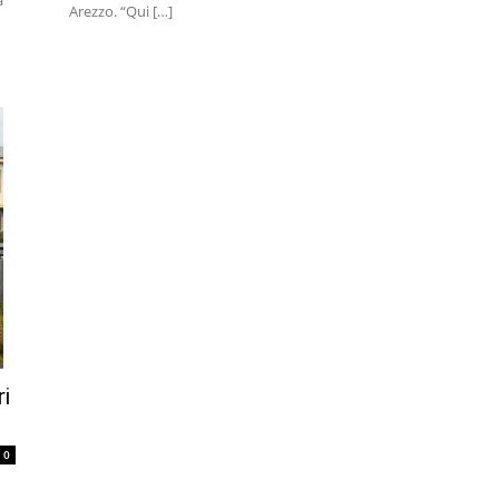
a
Arezzo. “Qui […]
i
0