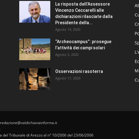
La risposta dell’Assessore
At
Vincenzo Ceccarelli alle
Cu
dichiarazioni rilasciate dalla
Presidente della...
C
Agosto 14, 2020
Po
“Archeocampus”: prosegue
S
l’attività dei campi solari
L'
Agosto 3, 2020
E
Me
Osservazioni rasoterra
Agosto 17, 2020
Cu
 redazione@valdichianainforma.it
t
pa del Tribunale di Arezzo al n° 10/2006 del 23/06/2006