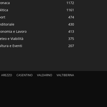
ronaca
1172
litica
1161
port
474
editoriale
430
conomia e Lavoro
413
teo e Viabilità
375
ltura e Eventi
207
AREZZO
CASENTINO
VALDARNO
VALTIBERINA