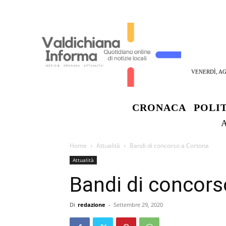
VENERDÌ, AG
CRONACA
POLI
Home
Attualità
Bandi di concorso a Cortona
Attualità
Bandi di concors
Di
redazione
-
Settembre 29, 2020