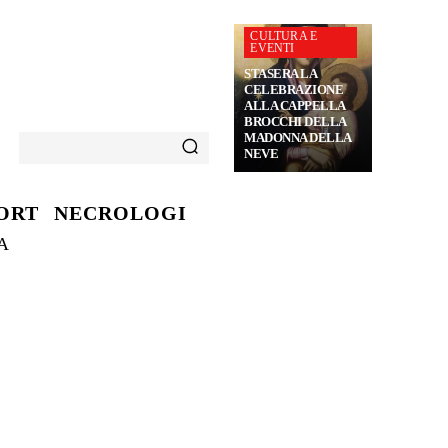
CULTURA E
EVENTI
STASERA LA
CELEBRAZIONE
ALLA CAPPELLA
BROCCHI DELLA
MADONNA DELLA
NEVE
ORT
NECROLOGI
A