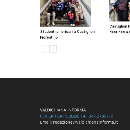
Castiglion F
Studenti americani a Castiglion
destinati a i
Fiorentino
VALDICHIANA INFORMA
PER LA TUA PUBBLICITA': 347.3780710
Email: redazione@valdichianainforma.it