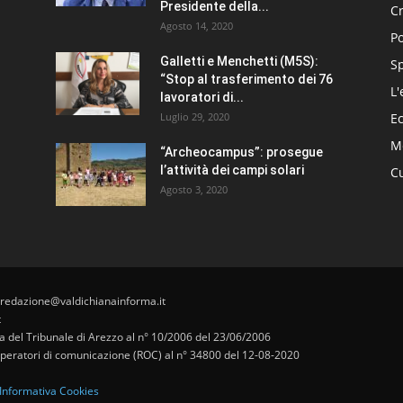
Presidente della...
C
Agosto 14, 2020
Po
Galletti e Menchetti (M5S):
S
“Stop al trasferimento dei 76
L'
lavoratori di...
Luglio 29, 2020
E
Me
“Archeocampus”: prosegue
l’attività dei campi solari
Cu
Agosto 3, 2020
 redazione@valdichianainforma.it
t
pa del Tribunale di Arezzo al n° 10/2006 del 23/06/2006
i operatori di comunicazione (ROC) al n° 34800 del 12-08-2020
Informativa Cookies