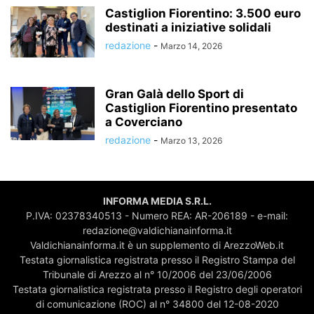
Castiglion Fiorentino: 3.500 euro
destinati a iniziative solidali
redazione
-
Marzo 14, 2026
Gran Galà dello Sport di
Castiglion Fiorentino presentato
a Coverciano
redazione
-
Marzo 13, 2026
INFORMA MEDIA S.R.L.
P.IVA: 02378340513 - Numero REA: AR-206189 - e-mail:
redazione@valdichianainforma.it
Valdichianainforma.it è un supplemento di ArezzoWeb.it
Testata giornalistica registrata presso il Registro Stampa del
Tribunale di Arezzo al n° 10/2006 del 23/06/2006
Testata giornalistica registrata presso il Registro degli operatori
di comunicazione (ROC) al n° 34800 del 12-08-2020