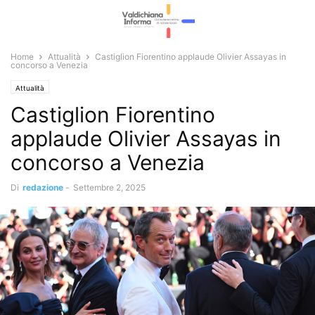
Home
Attualità
Castiglion Fiorentino applaude Olivier Assayas in
concorso a Venezia
Attualità
Castiglion Fiorentino
applaude Olivier Assayas in
concorso a Venezia
Di
redazione
-
Settembre 2, 2025