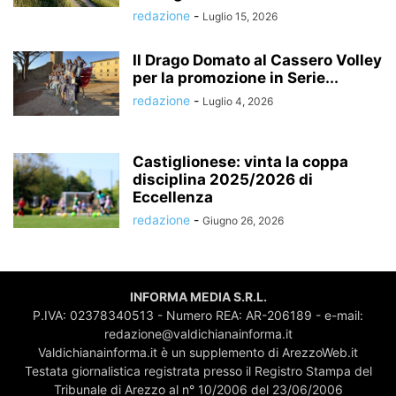
redazione
-
Luglio 15, 2026
Il Drago Domato al Cassero Volley
per la promozione in Serie...
redazione
-
Luglio 4, 2026
Castiglionese: vinta la coppa
disciplina 2025/2026 di
Eccellenza
redazione
-
Giugno 26, 2026
INFORMA MEDIA S.R.L.
P.IVA: 02378340513 - Numero REA: AR-206189 - e-mail:
redazione@valdichianainforma.it
Valdichianainforma.it è un supplemento di ArezzoWeb.it
Testata giornalistica registrata presso il Registro Stampa del
Tribunale di Arezzo al n° 10/2006 del 23/06/2006