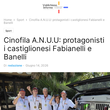
Home
Sport
Cinofila A.N.U.U: protagonisti i castiglionesi Fabianelli e
Banelli
Sport
Cinofila A.N.U.U: protagonisti
i castiglionesi Fabianelli e
Banelli
Di
redazione
-
Giugno 14, 2026