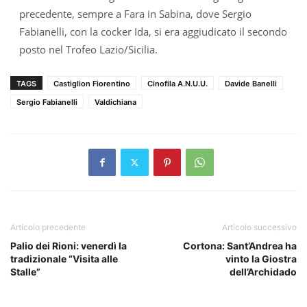
precedente, sempre a Fara in Sabina, dove Sergio
Fabianelli, con la cocker Ida, si era aggiudicato il secondo
posto nel Trofeo Lazio/Sicilia.
TAGS
Castiglion Fiorentino
Cinofila A.N.U.U.
Davide Banelli
Sergio Fabianelli
Valdichiana
Articolo precedente
Articolo successivo
Palio dei Rioni: venerdì la
Cortona: Sant’Andrea ha
tradizionale “Visita alle
vinto la Giostra
Stalle”
dell’Archidado