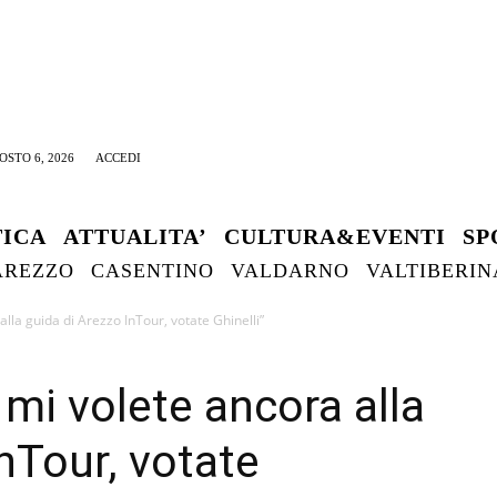
OSTO 6, 2026
ACCEDI
TICA
ATTUALITA’
CULTURA&EVENTI
SP
AREZZO
CASENTINO
VALDARNO
VALTIBERIN
lla guida di Arezzo InTour, votate Ghinelli”
mi volete ancora alla
nTour, votate