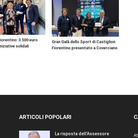
iorentino: 3.500 euro
Gran Galà dello Sport di Castiglion
niziative solidali
Fiorentino presentato a Coverciano
ARTICOLI POPOLARI
C
La risposta dell’Assessore
At