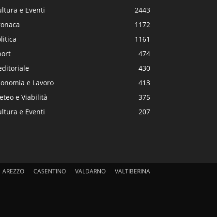
ltura e Eventi
2443
ronaca
1172
litica
1161
port
474
editoriale
430
conomia e Lavoro
413
teo e Viabilità
375
ltura e Eventi
207
AREZZO
CASENTINO
VALDARNO
VALTIBERINA