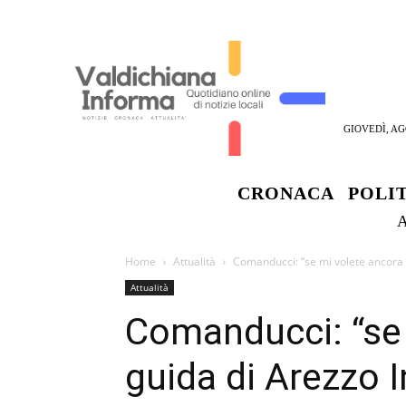
GIOVEDÌ, AG
CRONACA
POLI
Home
Attualità
Comanducci: “se mi volete ancora a
Attualità
Comanducci: “se 
guida di Arezzo I