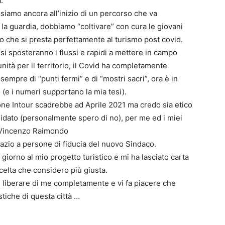
.
siamo ancora all’inizio di un percorso che va
la guardia, dobbiamo “coltivare” con cura le giovani
o che si presta perfettamente al turismo post covid.
i sposteranno i flussi e rapidi a mettere in campo
ità per il territorio, il Covid ha completamente
empre di “punti fermi” e di “mostri sacri”, ora è in
(e i numeri supportano la mia tesi).
one Intour scadrebbe ad Aprile 2021 ma credo sia etico
andidato (personalmente spero di no), per me ed i miei
e Vincenzo Raimondo
pazio a persone di fiducia del nuovo Sindaco.
giorno al mio progetto turistico e mi ha lasciato carta
scelta che considero più giusta.
e liberare di me completamente e vi fa piacere che
stiche di questa città …