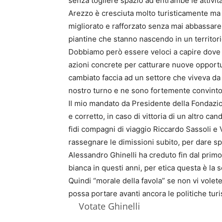
senza togliere spazio ad entrambe le attività
Arezzo è cresciuta molto turisticamente ma 
migliorato e rafforzato senza mai abbassare 
piantine che stanno nascendo in un territori
Dobbiamo però essere veloci a capire dove s
azioni concrete per catturare nuove opportun
cambiato faccia ad un settore che viveva da s
nostro turno e ne sono fortemente convinto 
Il mio mandato da Presidente della Fondazi
e corretto, in caso di vittoria di un altro c
fidi compagni di viaggio Riccardo Sassoli 
rassegnare le dimissioni subito, per dare s
Alessandro Ghinelli ha creduto fin dal primo 
bianca in questi anni, per etica questa è la 
Quindi “morale della favola” se non vi volet
possa portare avanti ancora le politiche turi
Votate Ghinelli