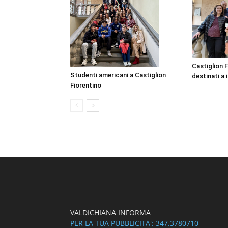
Castiglion F
Studenti americani a Castiglion
destinati a i
Fiorentino
VALDICHIANA INFORMA
PER LA TUA PUBBLICITA': 347.3780710