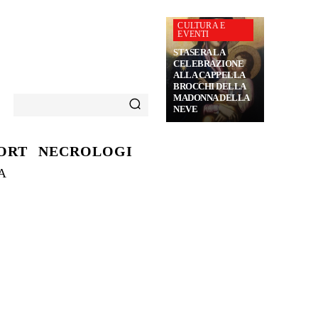
CULTURA E
EVENTI
STASERA LA
CELEBRAZIONE
ALLA CAPPELLA
BROCCHI DELLA
MADONNA DELLA
NEVE
ORT
NECROLOGI
A