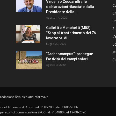
Vincenzo Ceccarelli alle
Cu
dichiarazioni rilasciate dalla
Presidente della...
C
Agosto 14, 2020
Po
Galletti e Menchetti (M5S):
S
“Stop al trasferimento dei 76
L'
lavoratori di...
Luglio 29, 2020
E
Me
“Archeocampus”: prosegue
l’attività dei campi solari
Cu
Agosto 3, 2020
 redazione@valdichianainforma.it
t
pa del Tribunale di Arezzo al n° 10/2006 del 23/06/2006
i operatori di comunicazione (ROC) al n° 34800 del 12-08-2020