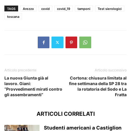
TAGS
Arezzo
covid
covid_19
tamponi
Test sierologici
toscana
Articolo precedente
Articolo successivo
La nuova Giunta già al
Cortona: chiusura limitata al
lavoro. Giani:
fine settimana della SP 28 tra
“Provvedimenti mirati contro
la rotatoria del Sodo e La
gli assembramenti”
Fratta
ARTICOLI CORRELATI
Studenti americani a Castiglion