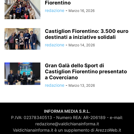
Fiorentino
redazione
-
Marzo 16, 2026
Castiglion Fiorentino: 3.500 euro
destinati a iniziative solidali
redazione
-
Marzo 14, 2026
Gran Galà dello Sport di
Castiglion Fiorentino presentato
a Coverciano
redazione
-
Marzo 13, 2026
INFORMA MEDIA S.R.L.
P.IVA: 02378340513 - Numero REA: AR-206189 - e-mail:
redazione@valdichianainforma.it
Valdichianainforma.it è un supplemento di ArezzoWeb.it