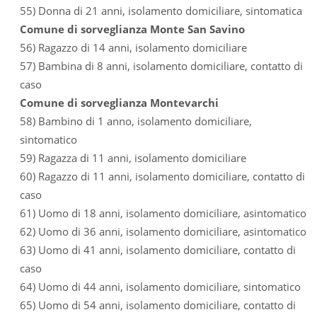
55) Donna di 21 anni, isolamento domiciliare, sintomatica
Comune di sorveglianza Monte San Savino
56) Ragazzo di 14 anni, isolamento domiciliare
57) Bambina di 8 anni, isolamento domiciliare, contatto di
caso
Comune di sorveglianza Montevarchi
58) Bambino di 1 anno, isolamento domiciliare,
sintomatico
59) Ragazza di 11 anni, isolamento domiciliare
60) Ragazzo di 11 anni, isolamento domiciliare, contatto di
caso
61) Uomo di 18 anni, isolamento domiciliare, asintomatico
62) Uomo di 36 anni, isolamento domiciliare, asintomatico
63) Uomo di 41 anni, isolamento domiciliare, contatto di
caso
64) Uomo di 44 anni, isolamento domiciliare, sintomatico
65) Uomo di 54 anni, isolamento domiciliare, contatto di