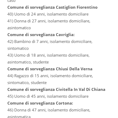
caso
Comune di sorveglianza Castiglion Fiorentino
40) Uomo di 24 anni, isolamento domiciliare
41) Donna di 27 anni, isolamento domiciliare,
asintomatico
Comune di sorveglianza Cavriglia:
42) Bambino di 7 anni, isolamento domiciliare,
sintomatico
43) Uomo di 18 anni, isolamento domiciliare,
asintomatico, studente
Comune di sorveglianza Chiusi Della Verna
44) Ragazzo di 15 anni, isolamento domiciliare,
sintomatico, studente
Comune di sorveglianza Civitella In Val Di Chiana
45) Uomo di 45 anni, isolamento domiciliare
Comune di sorveglianza Cortona:
46) Donna di 47 anni, isolamento domiciliare,
asintomatica