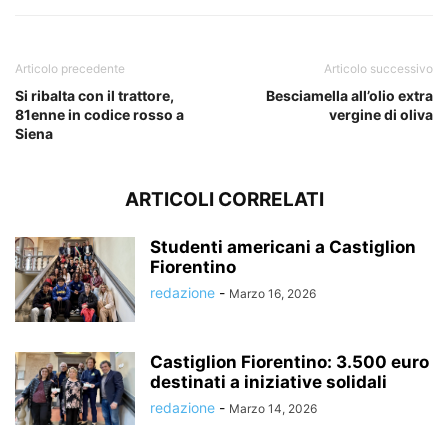
Articolo precedente
Articolo successivo
Si ribalta con il trattore,
Besciamella all’olio extra
81enne in codice rosso a
vergine di oliva
Siena
ARTICOLI CORRELATI
Studenti americani a Castiglion
Fiorentino
redazione
-
Marzo 16, 2026
Castiglion Fiorentino: 3.500 euro
destinati a iniziative solidali
redazione
-
Marzo 14, 2026