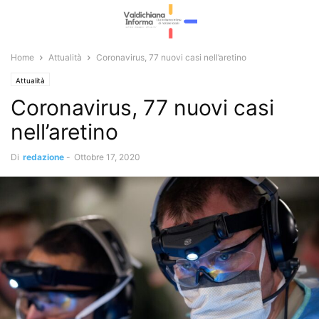
Home
Attualità
Coronavirus, 77 nuovi casi nell’aretino
Attualità
Coronavirus, 77 nuovi casi
nell’aretino
Di
redazione
-
Ottobre 17, 2020