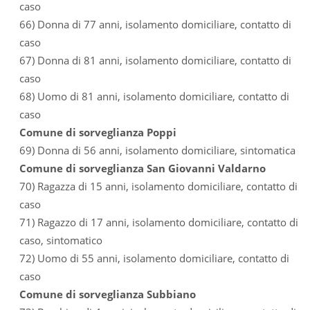
caso
66) Donna di 77 anni, isolamento domiciliare, contatto di
caso
67) Donna di 81 anni, isolamento domiciliare, contatto di
caso
68) Uomo di 81 anni, isolamento domiciliare, contatto di
caso
Comune di sorveglianza Poppi
69) Donna di 56 anni, isolamento domiciliare, sintomatica
Comune di sorveglianza San Giovanni Valdarno
70) Ragazza di 15 anni, isolamento domiciliare, contatto di
caso
71) Ragazzo di 17 anni, isolamento domiciliare, contatto di
caso, sintomatico
72) Uomo di 55 anni, isolamento domiciliare, contatto di
caso
Comune di sorveglianza Subbiano