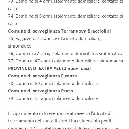
73) Bambina di 4 anni, isolamento domiciliare, contatto di
caso
74) Bambina di 8 anni, isolamento domiciliare, contatto di
caso
Comune di sorveglianza Terranuova Bracciolini
75) Ragazzo di 12 anni, isolamento domiciliare,
sintomatico
76) Uomo di 37 anni, isolamento domiciliare, sintomatica
77) Donna di 47 anni, isolamento domiciliare, sintomatica
PROVINCIA DI EXTRA ASL (2 nuovi casi)
Comune di sorveglianza Firenze
78) Donna di 80 anni, isolamento domiciliare
Comune di sorveglianza Prato
79) Donna di 51 anni, isolamento domiciliare
Il Dipartimento di Prevenzione attraverso l’attività di
tracciamento dei contatti stretti ha evidenziato per il
momento, 123 contatti per i casi di Arezzo che sono già