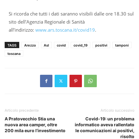
Si ricorda che tutti i dati saranno visibili dalle ore 18.30 sul
sito dell’Agenzia Regionale di Sanità
all’indirizzo:
www.ars.toscana.it/covid19
.
TAGS
Arezzo
Asl
covid
covid_19
positivi
tamponi
toscana
Articolo precedente
Articolo successivo
A Pratovecchio Stia una
Covid-19: un problema
nuova area camper, oltre
informatico aveva rallentato
200 mila euro l’investimento
le comunicazioni ai positivi,
risolto