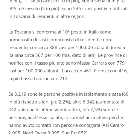
in più), 1.136 ad Arezzo (10 in più), 606 a Siena (4 in più),
595 a Grosseto (5 in più). Sono 546 i casi positivi notificati
in Toscana di residenti in altre regioni.
La Toscana si conferma al 10° posto in Italia come
numerosità di casi (comprensivi di residenti e non
residenti), con circa 388 casi per 100.000 abitanti (media
italiana circa 507 per 100 mia, dato di ieri). Le province di
notifica con il tasso più alto sono Massa Carrara con 779
casi per 100.000 abitanti, Lucca con 461, Firenze con 416,
la più bassa Livorno con 212.
Se 3.219 sono le persone positive in isolamento a casa (69
in più rispetto a ieri, più 2,2%), altre 6.342 (aumentate di
442 unità nelle ultime ventiquattro, più 7,5%) sono le
persone, anch’esse isolate, in sorveglianza attiva perché
hanno avuto contatti con persone contagiate (Asl Centro
2.095, Nord Ovest 3.395, Sud Est 852).