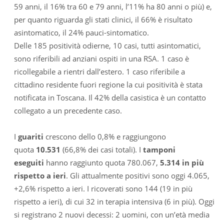
59 anni, il 16% tra 60 e 79 anni, l’11% ha 80 anni o più) e,
per quanto riguarda gli stati clinici, il 66% è risultato
asintomatico, il 24% pauci-sintomatico.
Delle 185 positività odierne, 10 casi, tutti asintomatici,
sono riferibili ad anziani ospiti in una RSA. 1 caso è
ricollegabile a rientri dall’estero. 1 caso riferibile a
cittadino residente fuori regione la cui positività è stata
notificata in Toscana. Il 42% della casistica è un contatto
collegato a un precedente caso.
I
guariti
crescono dello 0,8% e raggiungono
quota
10.531
(66,8% dei casi totali). I
tamponi
eseguiti
hanno raggiunto quota 780.067,
5.314 in più
rispetto a ieri
. Gli attualmente positivi sono oggi 4.065,
+2,6% rispetto a ieri. I ricoverati sono 144 (19 in più
rispetto a ieri), di cui 32 in terapia intensiva (6 in più). Oggi
si registrano 2 nuovi decessi: 2 uomini, con un’età media