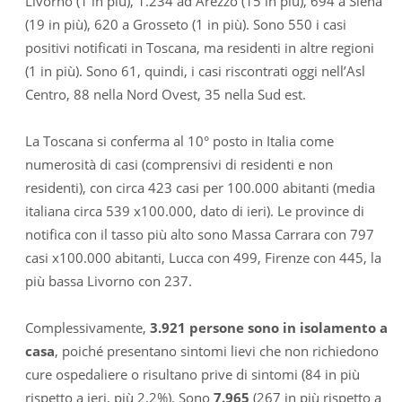
Livorno (1 in più), 1.234 ad Arezzo (15 in più), 694 a Siena
(19 in più), 620 a Grosseto (1 in più). Sono 550 i casi
positivi notificati in Toscana, ma residenti in altre regioni
(1 in più). Sono 61, quindi, i casi riscontrati oggi nell’Asl
Centro, 88 nella Nord Ovest, 35 nella Sud est.
La Toscana si conferma al 10° posto in Italia come
numerosità di casi (comprensivi di residenti e non
residenti), con circa 423 casi per 100.000 abitanti (media
italiana circa 539 x100.000, dato di ieri). Le province di
notifica con il tasso più alto sono Massa Carrara con 797
casi x100.000 abitanti, Lucca con 499, Firenze con 445, la
più bassa Livorno con 237.
Complessivamente,
3.921 persone sono in isolamento a
casa
, poiché presentano sintomi lievi che non richiedono
cure ospedaliere o risultano prive di sintomi (84 in più
rispetto a ieri, più 2,2%). Sono
7.965
(267 in più rispetto a