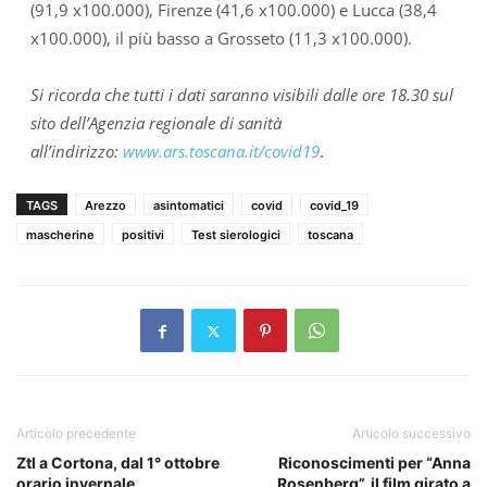
(91,9 x100.000), Firenze (41,6 x100.000) e Lucca (38,4
x100.000), il più basso a Grosseto (11,3 x100.000).
Si ricorda che tutti i dati saranno visibili dalle ore 18.30 sul
sito dell’Agenzia regionale di sanità
all’indirizzo:
www.ars.toscana.it/covid19
.
TAGS
Arezzo
asintomatici
covid
covid_19
mascherine
positivi
Test sierologici
toscana
Articolo precedente
Articolo successivo
Ztl a Cortona, dal 1° ottobre
Riconoscimenti per “Anna
orario invernale
Rosenberg”, il film girato a