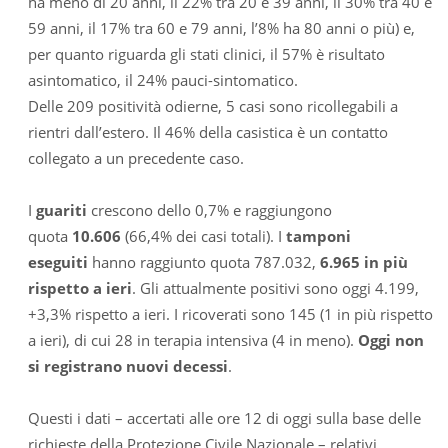
ha meno di 20 anni, il 22% tra 20 e 39 anni, il 30% tra 40 e
59 anni, il 17% tra 60 e 79 anni, l’8% ha 80 anni o più) e,
per quanto riguarda gli stati clinici, il 57% è risultato
asintomatico, il 24% pauci-sintomatico.
Delle 209 positività odierne, 5 casi sono ricollegabili a
rientri dall’estero. Il 46% della casistica è un contatto
collegato a un precedente caso.
I
guariti
crescono dello 0,7% e raggiungono
quota
10.606
(66,4% dei casi totali). I
tamponi
eseguiti
hanno raggiunto quota 787.032,
6.965 in più
rispetto a ieri
. Gli attualmente positivi sono oggi 4.199,
+3,3% rispetto a ieri. I ricoverati sono 145 (1 in più rispetto
a ieri), di cui 28 in terapia intensiva (4 in meno).
Oggi non
si registrano nuovi decessi
.
Questi i dati – accertati alle ore 12 di oggi sulla base delle
richieste della Protezione Civile Nazionale – relativi