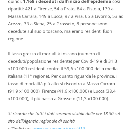
quindi,
1.168 i deceduti dall’inizio dell’epidemia
cosi
ripartiti: 421 a Firenze, 54 a Prato, 84 a Pistoia, 179 a
Massa Carrara, 149 a Lucca, 97 a Pisa, 65 a Livorno, 53 ad
Arezzo, 33 a Siena, 25 a Grosseto, 8 persone sono
decedute sul suolo toscano, ma erano residenti fuori
regione.
Il tasso grezzo di mortalità toscano (numero di
deceduti/popolazione residente) per Covid-19 è di 31,3
x100.000 residenti contro il 59,6 x100.000 della media
italiana (11° regione). Per quanto riguarda le province, il
tasso di mortalità più alto si riscontra a Massa Carrara
(91,9 x100.000), Firenze (41,6 x100.000) e Lucca (38,4
x100.000), il più basso a Grosseto (11,3 x100.000).
Si ricorda che tutti i dati saranno visibili dalle ore 18.30 sul
sito dell’Agenzia regionale di sanità
all’indirizzo:
www.ars.toscana.it/covid19
.