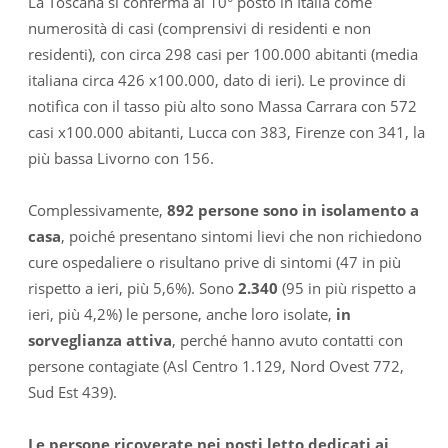
La Toscana si conferma al 10° posto in Italia come
numerosità di casi (comprensivi di residenti e non
residenti), con circa 298 casi per 100.000 abitanti (media
italiana circa 426 x100.000, dato di ieri). Le province di
notifica con il tasso più alto sono Massa Carrara con 572
casi x100.000 abitanti, Lucca con 383, Firenze con 341, la
più bassa Livorno con 156.
Complessivamente,
892 persone sono in isolamento a
casa
, poiché presentano sintomi lievi che non richiedono
cure ospedaliere o risultano prive di sintomi (47 in più
rispetto a ieri, più 5,6%). Sono
2.340
(95 in più rispetto a
ieri, più 4,2%) le persone, anche loro isolate,
in
sorveglianza attiva
, perché hanno avuto contatti con
persone contagiate (Asl Centro 1.129, Nord Ovest 772,
Sud Est 439).
Le persone ricoverate nei posti letto dedicati ai