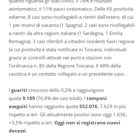
quanto riguarda gli stati clinici, il 76% è risultato
asintomatico, il 11% pauci-sintomatico. Delle 69 positività
odierne, 8 casi sono ricollegabili a rientri dall’estero, di cui
1 per motivi di vacanza (1 Spagna). 2 casi sono ricollegabili
a rientri da altre regioni italiane (1 Sardegna, 1 Emilia
Romagna). 3 casi riferibili a cittadini residenti fuori regione
la cui positività è stata notificata in Toscana, individuati
grazie ai controlli attivati nei porti e stazioni con
l’ordinanza n. 80 della Regione Toscana. Il 48% della
casistica è un contatto collegato a un precedente caso.
I
guariti
crescono dello 0,2% e raggiungono
quota
9.189
(76,8% dei casi totali). I
tamponi
eseguiti
hanno raggiunto quota
552.076
, 7.629 in più
rispetto a ieri. Gli attualmente positivi sono oggi 1.636,
+3,5% rispetto a ieri.
Oggi non si registrano nuovi
decessi
.