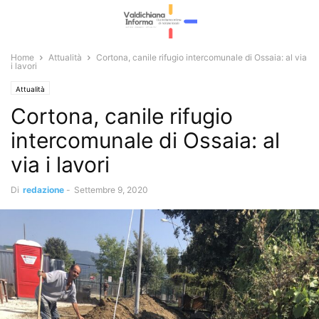
Home
Attualità
Cortona, canile rifugio intercomunale di Ossaia: al via
i lavori
Attualità
Cortona, canile rifugio
intercomunale di Ossaia: al
via i lavori
Di
redazione
-
Settembre 9, 2020