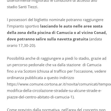
ulteriormente migliorato le condizioni di accesso allo
stadio Santi Tiezzi.
I possessori del biglietto nominale potranno raggiungere
l’impianto sportivo
lasciando le auto nelle aree sosta
della zona della piscina di Camucia o al vicino Conad,
dove potranno salire sulla navetta gratuita
(andata
orario 17,30-20).
Possibilità anche di raggiungere a piedi lo stadio, grazie ad
un percorso pedonale che va dalla stazione
di Camucia
fino a via Scotoni (chiusa al traffico per l’occasione, vedere
ordinanza pubblicata a questo indirizzo
https://www.comune.cortona.ar.it/novita/comunicati/tempo
modifica-della-circolazione-stradale-su-alcune-strade-e-
piazze-del-centro-abitato-di-camucia-1).
Come previsto dalla normativa, nell’area del concerto non