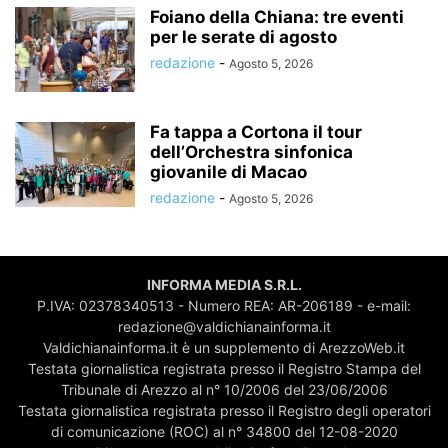
Foiano della Chiana: tre eventi
per le serate di agosto
redazione
-
Agosto 5, 2026
Fa tappa a Cortona il tour
dell’Orchestra sinfonica
giovanile di Macao
redazione
-
Agosto 5, 2026
INFORMA MEDIA S.R.L.
P.IVA: 02378340513 - Numero REA: AR-206189 - e-mail:
redazione@valdichianainforma.it
Valdichianainforma.it è un supplemento di ArezzoWeb.it
Testata giornalistica registrata presso il Registro Stampa del
Tribunale di Arezzo al n° 10/2006 del 23/06/2006
Testata giornalistica registrata presso il Registro degli operatori
di comunicazione (ROC) al n° 34800 del 12-08-2020