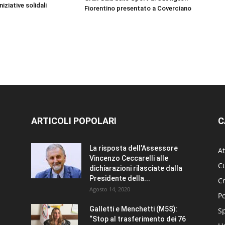
niziative solidali
Fiorentino presentato a Coverciano
ARTICOLI POPOLARI
C
La risposta dell’Assessore
At
Vincenzo Ceccarelli alle
Cu
dichiarazioni rilasciate dalla
Presidente della...
C
Agosto 14, 2020
Po
Galletti e Menchetti (M5S):
S
“Stop al trasferimento dei 76