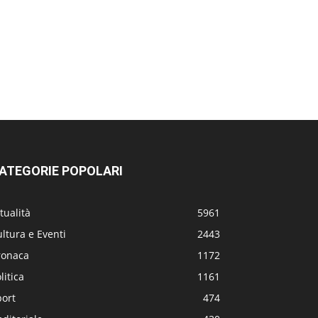
ATEGORIE POPOLARI
tualità
5961
ltura e Eventi
2443
ronaca
1172
litica
1161
port
474