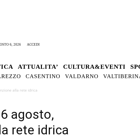
OSTO 6, 2026
ACCEDI
TICA
ATTUALITA’
CULTURA&EVENTI
SP
AREZZO
CASENTINO
VALDARNO
VALTIBERIN
zione alla rete idrica
 6 agosto,
a rete idrica