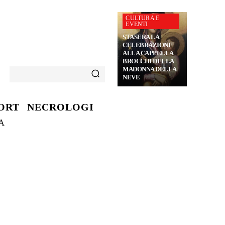
CULTURA E
EVENTI
STASERA LA
CELEBRAZIONE
ALLA CAPPELLA
BROCCHI DELLA
MADONNA DELLA
NEVE
ORT
NECROLOGI
A