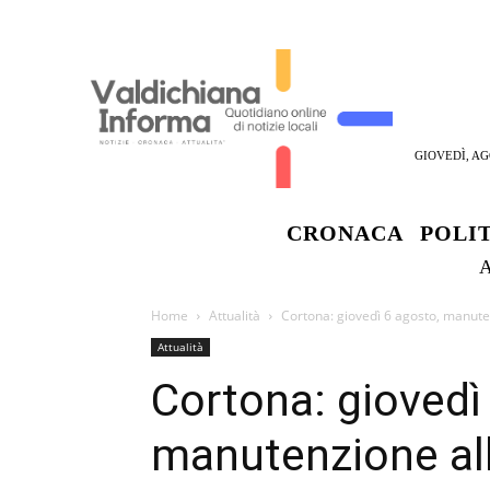
GIOVEDÌ, AG
CRONACA
POLI
Home
Attualità
Cortona: giovedì 6 agosto, manuten
Attualità
Cortona: giovedì
manutenzione all