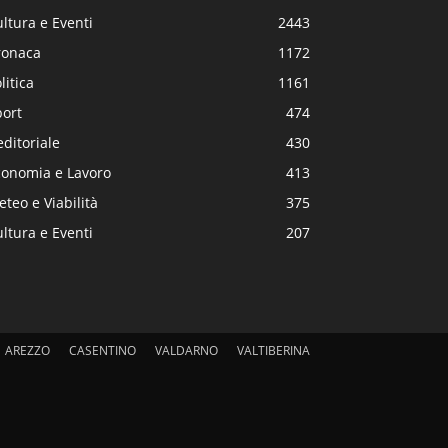
ltura e Eventi
2443
ronaca
1172
litica
1161
port
474
editoriale
430
conomia e Lavoro
413
teo e Viabilità
375
ltura e Eventi
207
AREZZO
CASENTINO
VALDARNO
VALTIBERINA