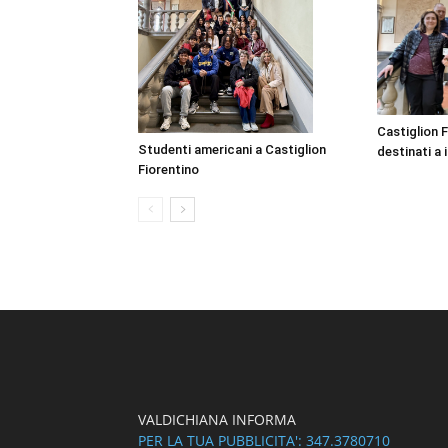
Castiglion F
Studenti americani a Castiglion
destinati a i
Fiorentino
VALDICHIANA INFORMA
PER LA TUA PUBBLICITA': 347.3780710