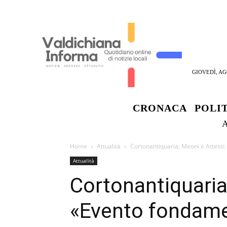
GIOVEDÌ, AG
CRONACA
POLI
Home
Attualità
Cortonantiquaria, Meoni e Attesti: 
Attualità
Cortonantiquaria
«Evento fondamen