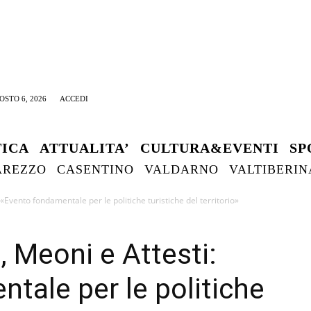
OSTO 6, 2026
ACCEDI
TICA
ATTUALITA’
CULTURA&EVENTI
SP
AREZZO
CASENTINO
VALDARNO
VALTIBERIN
«Evento fondamentale per le politiche turistiche del territorio»
, Meoni e Attesti:
tale per le politiche