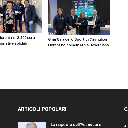
iorentino: 3.500 euro
Gran Galà dello Sport di Castiglion
niziative solidali
Fiorentino presentato a Coverciano
ARTICOLI POPOLARI
C
La risposta dell’Assessore
At