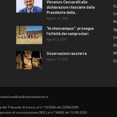
Vincenzo Ceccarelli alle
Cu
dichiarazioni rilasciate dalla
Presidente della...
C
Agosto 14, 2020
Po
“Archeocampus”: prosegue
S
l’attività dei campi solari
L'
Agosto 3, 2020
E
Me
Osservazioni rasoterra
Agosto 17, 2020
Cu
 redazione@valdichianainforma.it
t
pa del Tribunale di Arezzo al n° 10/2006 del 23/06/2006
i operatori di comunicazione (ROC) al n° 34800 del 12-08-2020