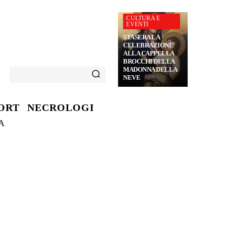
CULTURA E
EVENTI
STASERA LA
CELEBRAZIONE
ALLA CAPPELLA
BROCCHI DELLA
MADONNA DELLA
NEVE
ORT
NECROLOGI
A