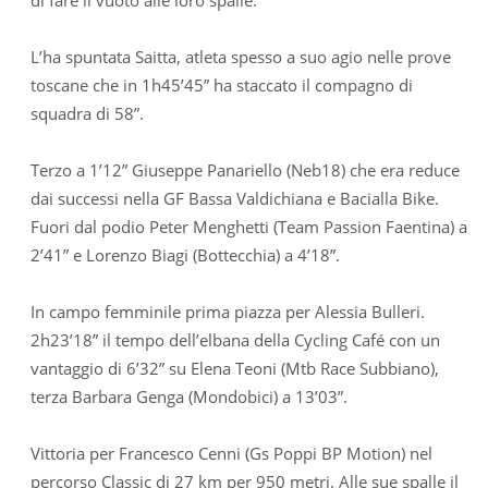
L’ha spuntata Saitta, atleta spesso a suo agio nelle prove
toscane che in 1h45’45” ha staccato il compagno di
squadra di 58”.
Terzo a 1’12” Giuseppe Panariello (Neb18) che era reduce
dai successi nella GF Bassa Valdichiana e Bacialla Bike.
Fuori dal podio Peter Menghetti (Team Passion Faentina) a
2’41” e Lorenzo Biagi (Bottecchia) a 4’18”.
In campo femminile prima piazza per Alessia Bulleri.
2h23’18” il tempo dell’elbana della Cycling Café con un
vantaggio di 6’32” su Elena Teoni (Mtb Race Subbiano),
terza Barbara Genga (Mondobici) a 13’03”.
Vittoria per Francesco Cenni (Gs Poppi BP Motion) nel
percorso Classic di 27 km per 950 metri. Alle sue spalle il