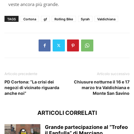
veste ancora più grande.
TAGS
Cortona
gf
Rolling Bike
Syrah
Valdichiana
Articolo precedente
Articolo successivo
PD Cortona: “La crisi dei
Chiusure notturne il 16 e 17
negozi di vicinato riguarda
marzo tra Valdichiana e
anche noi”
Monte San Savino
ARTICOLI CORRELATI
Grande partecipazione al “Trofeo
il Fanfulla” di Marciano