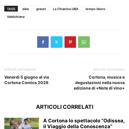
TAGS
bike
gravel
La Chianina UBA
tempo libero
Valdichiana
Articolo precedente
Articolo successivo
Venerdì 5 giugno al via
Cortona, musica e
Cortona Comics 2026
degustazioni nella nuova
edizione di «Note di vino»
ARTICOLI CORRELATI
A Cortona lo spettacolo “Odissea,
il Viaggio della Conoscenza”