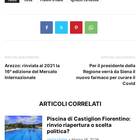
Articolo precedente
Articolo successivo
Arezzo: rinviata al 2021 la
Per il presidente della
16° edizione del Mercato
Regione verrà da Siena il
Internazionale
nuovo farmaco per curare il
Covid
ARTICOLI CORRELATI
Piscina di Castiglion Fiorentino:
rinvio riapertura o scelta
politica?
redazione
-
Marzo 16, 2026