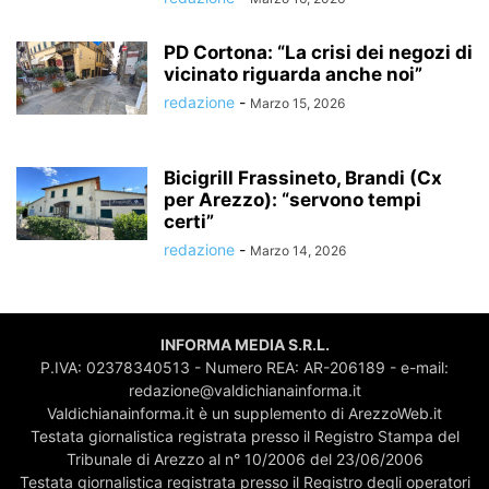
PD Cortona: “La crisi dei negozi di
vicinato riguarda anche noi”
redazione
-
Marzo 15, 2026
Bicigrill Frassineto, Brandi (Cx
per Arezzo): “servono tempi
certi”
redazione
-
Marzo 14, 2026
INFORMA MEDIA S.R.L.
P.IVA: 02378340513 - Numero REA: AR-206189 - e-mail:
redazione@valdichianainforma.it
Valdichianainforma.it è un supplemento di ArezzoWeb.it
Testata giornalistica registrata presso il Registro Stampa del
Tribunale di Arezzo al n° 10/2006 del 23/06/2006
Testata giornalistica registrata presso il Registro degli operatori