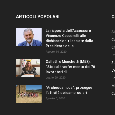
ARTICOLI POPOLARI
C
La risposta dell’Assessore
At
Vincenzo Ceccarelli alle
Cu
dichiarazioni rilasciate dalla
Presidente della...
C
Agosto 14, 2020
Po
Galletti e Menchetti (M5S):
S
“Stop al trasferimento dei 76
L'
lavoratori di...
Luglio 29, 2020
E
Me
“Archeocampus”: prosegue
l’attività dei campi solari
Cu
Agosto 3, 2020