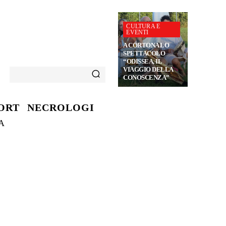
CULTURA E
EVENTI
A CORTONA LO
SPETTACOLO
“ODISSEA, IL
VIAGGIO DELLA
CONOSCENZA”
ORT
NECROLOGI
A