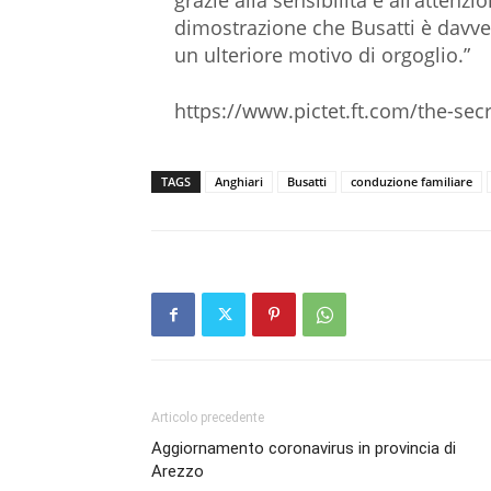
grazie alla sensibilità e all’attenz
dimostrazione che Busatti è davv
un ulteriore motivo di orgoglio.”
https://www.pictet.ft.com/the-sec
TAGS
Anghiari
Busatti
conduzione familiare
Articolo precedente
Aggiornamento coronavirus in provincia di
Arezzo