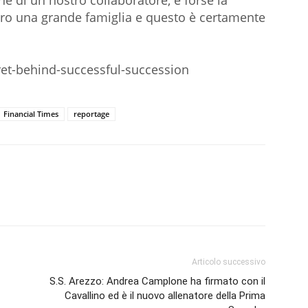
ione di un nostro collaboratore, è forse la
ero una grande famiglia e questo è certamente
ret-behind-successful-succession
Financial Times
reportage
Articolo successivo
S.S. Arezzo: Andrea Camplone ha firmato con il
Cavallino ed è il nuovo allenatore della Prima