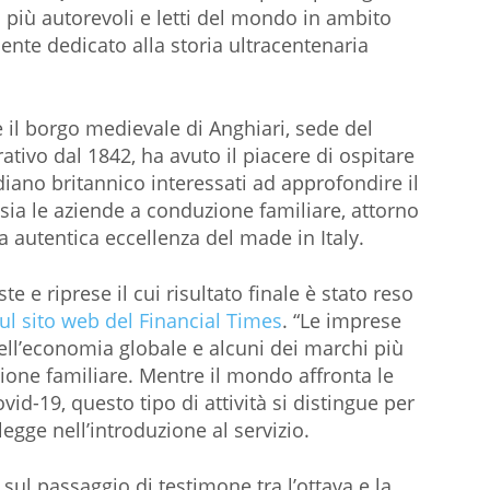
i più autorevoli e letti del mondo in ambito
nte dedicato alla storia ultracentenaria
 il borgo medievale di Anghiari, sede del
tivo dal 1842, ha avuto il piacere di ospitare
diano britannico interessati ad approfondire il
ssia le aziende a conduzione familiare, attorno
a autentica eccellenza del made in Italy.
te e riprese il cui risultato finale è stato reso
ul sito web del Financial Times
. “Le imprese
dell’economia globale e alcuni dei marchi più
ione familiare. Mentre il mondo affronta le
d-19, questo tipo di attività si distingue per
legge nell’introduzione al servizio.
e sul passaggio di testimone tra l’ottava e la