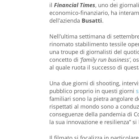
il
Financial Times
, uno dei giornal
economico-finanziario, ha interame
dell’azienda
Busatti
.
Nell’ultima settimana di settembre
rinomato stabilimento tessile opera
una troupe di giornalisti del quoti
concetto di
‘family run business’
, o
al quale ruota il successo di quest
Una due giorni di shooting, intervis
pubblico proprio in questi giorni
s
familiari sono la pietra angolare 
rispettati al mondo sono a conduz
conseguenze della pandemia di Covi
la sua innovazione e resilienza” si 
Il filmato si focalizza in particolar