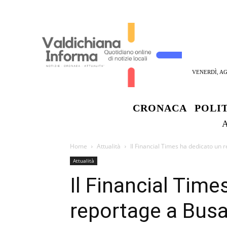
VENERDÌ, AG
CRONACA
POLI
Home
Attualità
Il Financial Times ha dedicato un 
Attualità
Il Financial Time
reportage a Busa