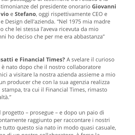
stimonianze del presidente onorario
Giovanni
ivio
e
Stefano
, oggi rispettivamente CEO e
 e Design dell’azienda. “Nel 1975 mia madre
o che lei stessa l’aveva ricevuta da mio
anni ho deciso che per me era abbastanza”
satti e Financial Times?
A svelare il curioso
o è nato dopo che il nostro collaboratore
ici a visitare la nostra azienda assieme a mio
he un producer che con la sua agenzia realizza
 stampa, tra cui il Financial Times, rimasto
ltà.”
al progetto – prosegue – e dopo un paio di
rontamente raggiunto per raccontare i nostri
he tutto questo sia nato in modo quasi casuale,