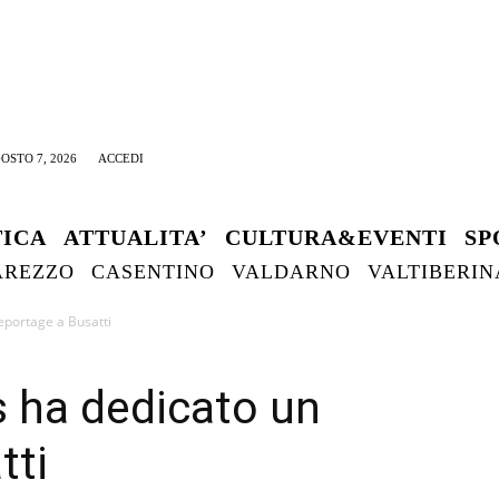
OSTO 7, 2026
ACCEDI
TICA
ATTUALITA’
CULTURA&EVENTI
SP
AREZZO
CASENTINO
VALDARNO
VALTIBERIN
reportage a Busatti
s ha dedicato un
tti