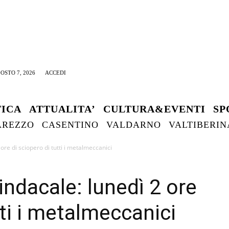
OSTO 7, 2026
ACCEDI
TICA
ATTUALITA’
CULTURA&EVENTI
SP
AREZZO
CASENTINO
VALDARNO
VALTIBERIN
 ore di sciopero di tutti i metalmeccanici
sindacale: lunedì 2 ore
tti i metalmeccanici