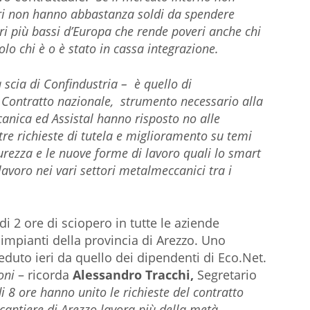
ori non hanno abbastanza soldi da spendere
ri più bassi d’Europa che rende poveri anche chi
lo chi è o è stato in cassa integrazione.
 scia di Confindustria – è quello di
il Contratto nazionale, strumento necessario alla
ccanica ed Assistal hanno risposto no alle
tre richieste di tutela e miglioramento su temi
icurezza e le nuove forme di lavoro quali lo smart
 lavoro nei vari settori metalmeccanici tra i
i 2 ore di sciopero in tutte le aziende
impianti della provincia di Arezzo. Uno
eduto ieri da quello dei dipendenti di Eco.Net.
oni
– ricorda
Alessandro Tracchi,
Segretario
i 8 ore hanno unito le richieste del contratto
 cantiere di Arezzo lavora più della metà