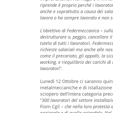
riprende è proprio perchè i lavorat
anche e soprattutto a causa dei sala
lavora o ha sempre lavorato e non so
L’obiettivo di Federmeccanica – sulla
destrutturare o, peggio, cancellare 
tutela di tutti i lavoratori. Federme
richieste salariali ma anche alle nos
come il precariato, gli appalti, la s
working, e riequilibrio dei carichi di
lavoratori
”.
Lunedì 12 Ottobre ci saranno quind
metalmeccaniche e di istallazione 
sciopero dell’intera categoria prec
“
300 lavoratori del settore installazi
Fiom Cgil –
che nella loro protesta d
nazionale e di quello aziendale. Nel