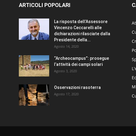
ARTICOLI POPOLARI
C
La risposta dell’Assessore
At
Vincenzo Ceccarelli alle
Cu
dichiarazioni rilasciate dalla
Presidente della...
C
Agosto 14, 2020
Po
“Archeocampus”: prosegue
S
l’attività dei campi solari
L'
Agosto 3, 2020
E
Me
Osservazioni rasoterra
Agosto 17, 2020
Cu