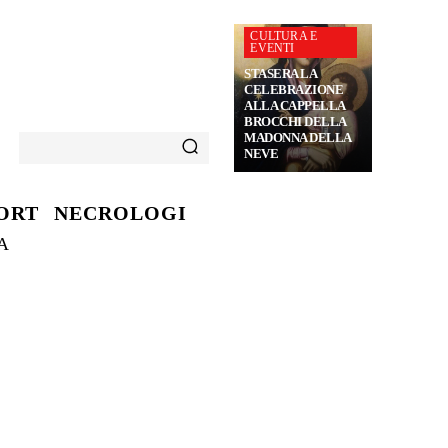
CULTURA E
EVENTI
STASERA LA
CELEBRAZIONE
ALLA CAPPELLA
BROCCHI DELLA
MADONNA DELLA
NEVE
ORT
NECROLOGI
A