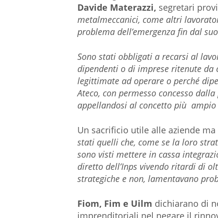
Davide Materazzi,
segretari provi
metalmeccanici, come altri lavorator
problema dell’emergenza fin dal suo 
Sono stati obbligati a recarsi al la
dipendenti o di imprese ritenute da 
legittimate ad operare o perché dipe
Ateco, con permesso concesso dalla p
appellandosi al concetto più ampio di
Un sacrificio utile alle aziende ma
stati quelli che, come se la loro stra
sono visti mettere in cassa integra
diretto dell’Inps vivendo ritardi di o
strategiche e non, lamentavano prob
Fiom, Fim e Uilm
dichiarano di n
imprenditoriali nel negare il rinno