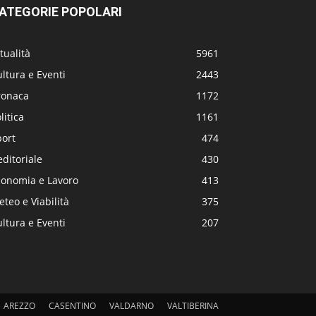
ATEGORIE POPOLARI
tualità
5961
ltura e Eventi
2443
ronaca
1172
litica
1161
port
474
editoriale
430
conomia e Lavoro
413
teo e Viabilità
375
ltura e Eventi
207
AREZZO
CASENTINO
VALDARNO
VALTIBERINA