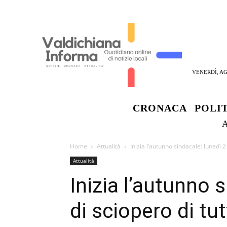
VENERDÌ, AG
CRONACA
POLI
Home
Attualità
Inizia l’autunno sindacale: lunedì 2
Attualità
Inizia l’autunno 
di sciopero di tu