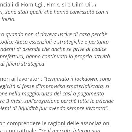
nciali di Fiom Cgil, Fim Cisl e Uilm Uil.
I
i, sono stati quelli che hanno convissuto con il
inizio.
voro quando non si doveva uscire di casa perchè
codice Ateco essenziali e strategiche e pertanto
ndenti di aziende che anche se prive di codice
refettura, hanno continuato la propria attività
 filiera strategica”
 non ai lavoratori
: “terminato il lockdown, sono
tegicità si fosse d’improvviso smaterializzata, si
zione nella maggioranza dei casi a pagamento
ltre 3 mesi, sull’erogazione perchè tutte le aziende
lemi di liquidità pur avendo sempre lavorato”..
on comprendere le ragioni delle associazioni
vo contrattuale: “
Se il mercato interno non