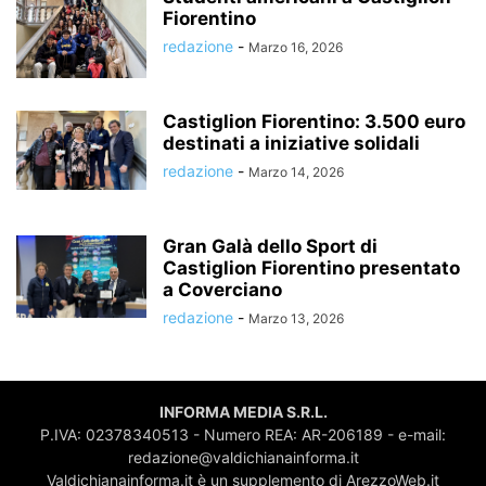
Fiorentino
redazione
-
Marzo 16, 2026
Castiglion Fiorentino: 3.500 euro
destinati a iniziative solidali
redazione
-
Marzo 14, 2026
Gran Galà dello Sport di
Castiglion Fiorentino presentato
a Coverciano
redazione
-
Marzo 13, 2026
INFORMA MEDIA S.R.L.
P.IVA: 02378340513 - Numero REA: AR-206189 - e-mail:
redazione@valdichianainforma.it
Valdichianainforma.it è un supplemento di ArezzoWeb.it