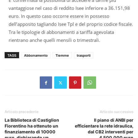
E’ confermata la possibilità di accedere a tariffe più
vantaggiose nel caso di reddito Isee inferiore a 36.151,98
euro. In questo caso occorre essere in possesso
dell’apposito tagliando Isee Tpl e del proprio codice fiscale.
Tra le tipologie di abbonamenti a tariffa agevolata
rientrano anche quelli mensili o trimestrali.
TAGS
Abbonamento
Tiemme
trasporti
Articolo precedente
Articolo successivo
La Biblioteca di Castiglion
Il piano di ANBI per
Fiorentino ha ottenuto un
efficientare la rete idraulica,
finanziamento di 10000
dal CB2 interventi per
euro, dichiarando un
4.500.000 euro