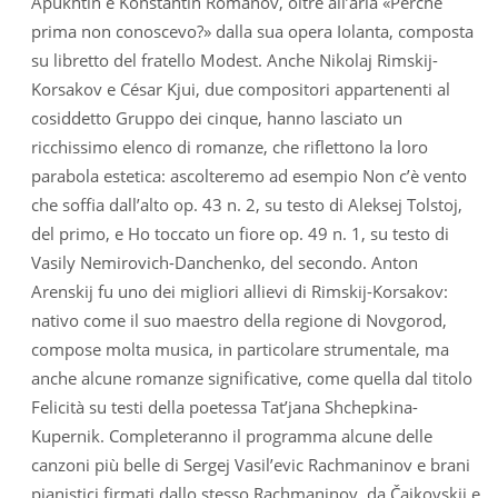
Apukhtin e Konstantin Romanov, oltre all’aria «Perché
prima non conoscevo?» dalla sua opera Iolanta, composta
su libretto del fratello Modest. Anche Nikolaj Rimskij-
Korsakov e César Kjui, due compositori appartenenti al
cosiddetto Gruppo dei cinque, hanno lasciato un
ricchissimo elenco di romanze, che riflettono la loro
parabola estetica: ascolteremo ad esempio Non c’è vento
che soffia dall’alto op. 43 n. 2, su testo di Aleksej Tolstoj,
del primo, e Ho toccato un fiore op. 49 n. 1, su testo di
Vasily Nemirovich-Danchenko, del secondo. Anton
Arenskij fu uno dei migliori allievi di Rimskij-Korsakov:
nativo come il suo maestro della regione di Novgorod,
compose molta musica, in particolare strumentale, ma
anche alcune romanze significative, come quella dal titolo
Felicità su testi della poetessa Tat’jana Shchepkina-
Kupernik. Completeranno il programma alcune delle
canzoni più belle di Sergej Vasil’evic Rachmaninov e brani
pianistici firmati dallo stesso Rachmaninov, da Čajkovskij e