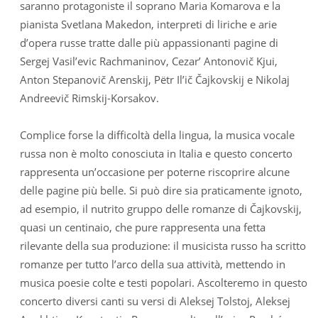
saranno protagoniste il soprano Maria Komarova e la
pianista Svetlana Makedon, interpreti di liriche e arie
d’opera russe tratte dalle più appassionanti pagine di
Sergej Vasil’evic Rachmaninov, Cezar’ Antonovič Kjui,
Anton Stepanovič Arenskij, Pëtr Il’ič Čajkovskij e Nikolaj
Andreevič Rimskij-Korsakov.
Complice forse la difficoltà della lingua, la musica vocale
russa non è molto conosciuta in Italia e questo concerto
rappresenta un’occasione per poterne riscoprire alcune
delle pagine più belle. Si può dire sia praticamente ignoto,
ad esempio, il nutrito gruppo delle romanze di Čajkovskij,
quasi un centinaio, che pure rappresenta una fetta
rilevante della sua produzione: il musicista russo ha scritto
romanze per tutto l’arco della sua attività, mettendo in
musica poesie colte e testi popolari. Ascolteremo in questo
concerto diversi canti su versi di Aleksej Tolstoj, Aleksej