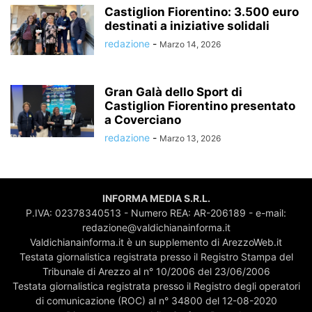
Castiglion Fiorentino: 3.500 euro
destinati a iniziative solidali
redazione
-
Marzo 14, 2026
Gran Galà dello Sport di
Castiglion Fiorentino presentato
a Coverciano
redazione
-
Marzo 13, 2026
INFORMA MEDIA S.R.L.
P.IVA: 02378340513 - Numero REA: AR-206189 - e-mail:
redazione@valdichianainforma.it
Valdichianainforma.it è un supplemento di ArezzoWeb.it
Testata giornalistica registrata presso il Registro Stampa del
Tribunale di Arezzo al n° 10/2006 del 23/06/2006
Testata giornalistica registrata presso il Registro degli operatori
di comunicazione (ROC) al n° 34800 del 12-08-2020