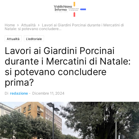
Home
Attualità
Lavori ai Giardini Porcinai durante i Mercatini di
Natale: si potevano concludere...
Attualità
L'editoriale
Lavori ai Giardini Porcinai
durante i Mercatini di Natale:
si potevano concludere
prima?
Di
redazione
-
Dicembre 11, 2024