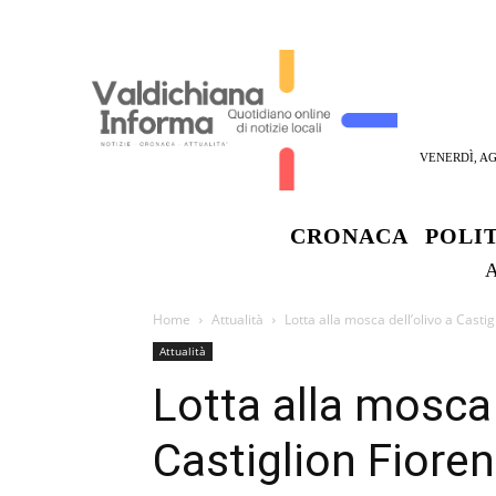
VENERDÌ, AG
CRONACA
POLI
Home
Attualità
Lotta alla mosca dell’olivo a Castig
Attualità
Lotta alla mosca 
Castiglion Fioren