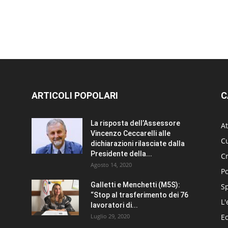
ARTICOLI POPOLARI
C
La risposta dell’Assessore
At
Vincenzo Ceccarelli alle
Cu
dichiarazioni rilasciate dalla
Presidente della...
C
Agosto 14, 2020
Po
Galletti e Menchetti (M5S):
S
“Stop al trasferimento dei 76
L'
lavoratori di...
Luglio 29, 2020
E