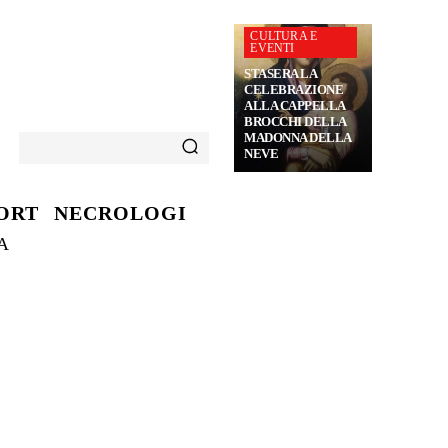
CULTURA E
EVENTI
STASERA LA
CELEBRAZIONE
ALLA CAPPELLA
BROCCHI DELLA
MADONNA DELLA
NEVE
ORT
NECROLOGI
A