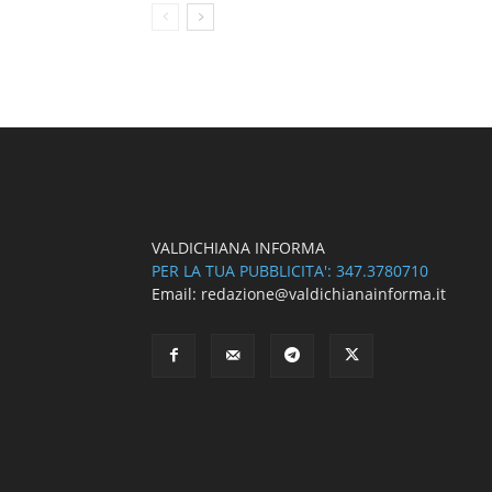
VALDICHIANA INFORMA
PER LA TUA PUBBLICITA': 347.3780710
Email: redazione@valdichianainforma.it