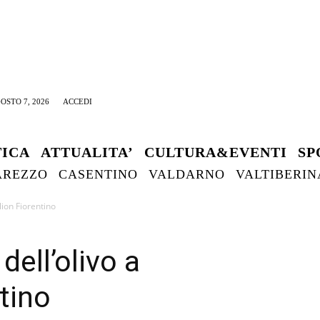
OSTO 7, 2026
ACCEDI
TICA
ATTUALITA’
CULTURA&EVENTI
SP
AREZZO
CASENTINO
VALDARNO
VALTIBERIN
lion Fiorentino
dell’olivo a
tino