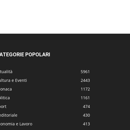
ATEGORIE POPOLARI
tualità
5961
ltura e Eventi
2443
ronaca
1172
litica
1161
port
474
editoriale
430
conomia e Lavoro
413