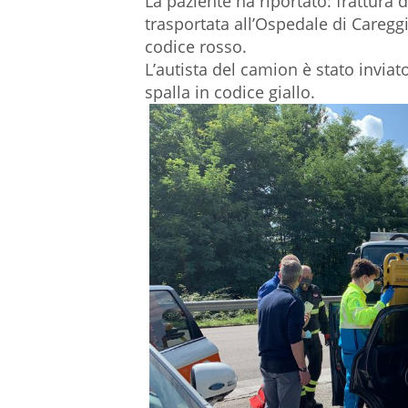
La paziente ha riportato: frattura 
trasportata all’Ospedale di Careggi
codice rosso.
L’autista del camion è stato inviat
spalla in codice giallo.