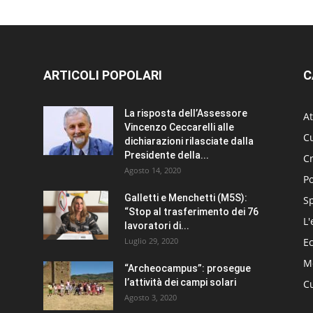
ARTICOLI POPOLARI
C
La risposta dell’Assessore
At
Vincenzo Ceccarelli alle
Cu
dichiarazioni rilasciate dalla
Presidente della...
C
Agosto 14, 2020
Po
Galletti e Menchetti (M5S):
S
“Stop al trasferimento dei 76
L'
lavoratori di...
Luglio 29, 2020
E
Me
“Archeocampus”: prosegue
l’attività dei campi solari
Cu
Agosto 3, 2020