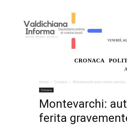
VENERDÌ, AG
CRONACA
POLI
Home
Cronaca
Montevarchi: auto contro camion,
Cronaca
Montevarchi: aut
ferita gravement