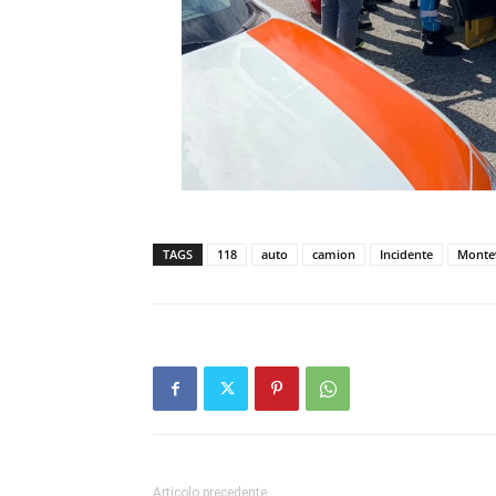
TAGS
118
auto
camion
Incidente
Monte
Articolo precedente