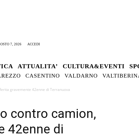
OSTO 7, 2026
ACCEDI
TICA
ATTUALITA’
CULTURA&EVENTI
SP
AREZZO
CASENTINO
VALDARNO
VALTIBERIN
 ferita gravemente 42enne di Terranuova
o contro camion,
e 42enne di