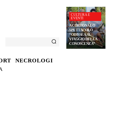
CULTURA E
EVENTI
A CORTONA LO
SPETTACOLO
“ODISSEA, IL
VIAGGIO DELLA
CONOSCENZA”
ORT
NECROLOGI
A