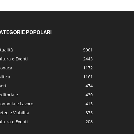
ATEGORIE POPOLARI
tualità
5961
ltura e Eventi
2443
ronaca
1172
litica
1161
port
474
editoriale
430
conomia e Lavoro
413
teo e Viabilità
375
ltura e Eventi
208