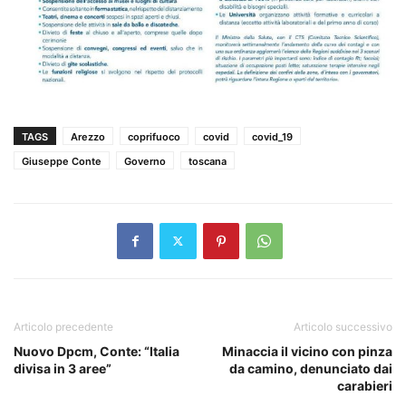
TAGS
Arezzo
coprifuoco
covid
covid_19
Giuseppe Conte
Governo
toscana
Articolo precedente
Articolo successivo
Nuovo Dpcm, Conte: “Italia
Minaccia il vicino con pinza
divisa in 3 aree”
da camino, denunciato dai
carabieri