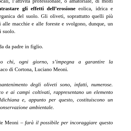
cali, l’attività professionale, o amatoriale, di molti
ntrastare gli effetti dell’erosione
eolica, idrica e
ganica del suolo. Gli oliveti, soprattutto quelli più
li alle macchie e alle foreste e svolgono, dunque, un
i suolo.
a da padre in figlio.
so chi, ogni giorno, s’impegna a garantire la
ndaco di Cortona, Luciano Meoni
.
antenimento degli oliveti sono, infatti, numerose.
co e ai campi coltivati, rappresentano un elemento
aldichiana e, appunto per questo, costituiscono un
 conservazione ambientale.
de Meoni –
farà il possibile per incoraggiare questo