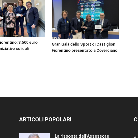
iorentino: 3.500 euro
Gran Galà dello Sport di Castiglion
niziative solidali
Fiorentino presentato a Coverciano
ARTICOLI POPOLARI
C
La risposta dell’Assessore
At