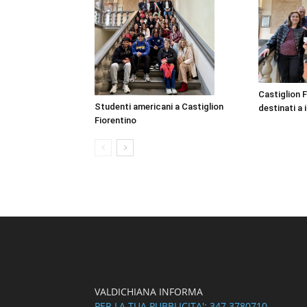
Castiglion F
Studenti americani a Castiglion
destinati a i
Fiorentino
VALDICHIANA INFORMA
PER LA TUA PUBBLICITA': 347.3780710