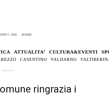
OSTO 7, 2026
ACCEDI
TICA
ATTUALITA’
CULTURA&EVENTI
SP
AREZZO
CASENTINO
VALDARNO
VALTIBERIN
 coltivatori
comune ringrazia i