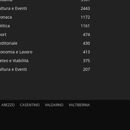
ltura e Eventi
2443
ronaca
1172
litica
1161
port
474
editoriale
430
conomia e Lavoro
413
teo e Viabilità
375
ltura e Eventi
207
AREZZO
CASENTINO
VALDARNO
VALTIBERINA