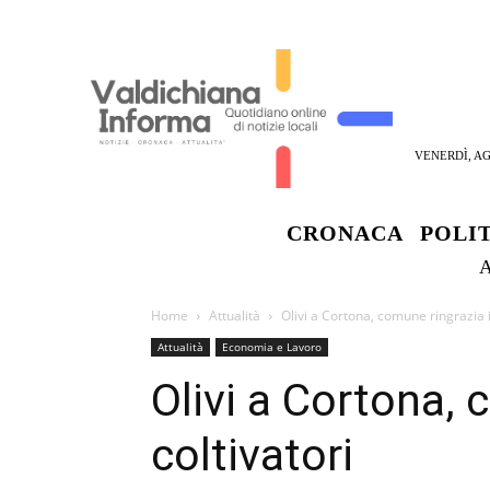
VENERDÌ, AG
CRONACA
POLI
Home
Attualità
Olivi a Cortona, comune ringrazia i
Attualità
Economia e Lavoro
Olivi a Cortona, 
coltivatori