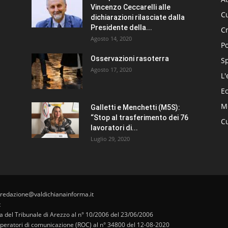
Vincenzo Ceccarelli alle
Cu
dichiarazioni rilasciate dalla
Presidente della...
C
Agosto 14, 2020
Po
Osservazioni rasoterra
S
Agosto 17, 2020
L'
E
Me
Galletti e Menchetti (M5S):
“Stop al trasferimento dei 76
Cu
lavoratori di...
Luglio 29, 2020
 redazione@valdichianainforma.it
t
pa del Tribunale di Arezzo al n° 10/2006 del 23/06/2006
i operatori di comunicazione (ROC) al n° 34800 del 12-08-2020