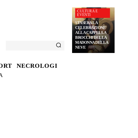
CULTURA E
EVENTI
STASERA LA
CELEBRAZIONE
ALLA CAPPELLA
BROCCHI DELLA
MADONNA DELLA
NEVE
ORT
NECROLOGI
A