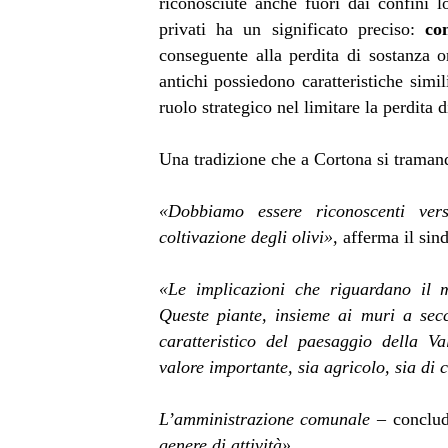
riconosciute anche fuori dai confini lo
privati ha un significato preciso:
co
conseguente alla perdita di sostanza or
antichi possiedono caratteristiche simi
ruolo strategico nel limitare la perdita d
Una tradizione che a Cortona si tramand
«Dobbiamo essere riconoscenti ver
coltivazione degli olivi»,
afferma il si
«Le implicazioni che riguardano il m
Queste piante, insieme ai muri a sec
caratteristico del paesaggio della V
valore importante, sia agricolo, sia di
L’amministrazione comunale
– conclu
genere di attività».