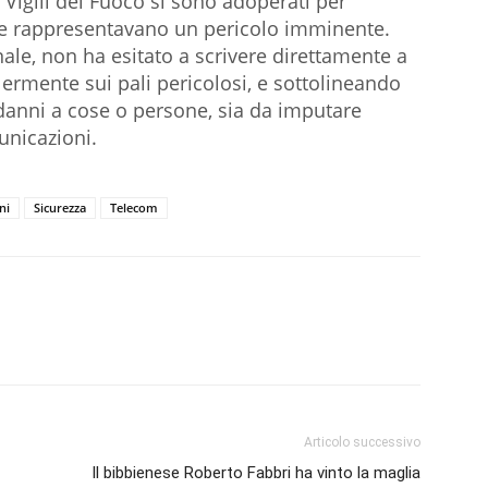
i Vigili del Fuoco si sono adoperati per
che rappresentavano un pericolo imminente.
le, non ha esitato a scrivere direttamente a
ermente sui pali pericolosi, e sottolineando
 danni a cose o persone, sia da imputare
unicazioni.
ni
Sicurezza
Telecom
Articolo successivo
Il bibbienese Roberto Fabbri ha vinto la maglia