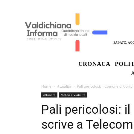
SABATO, AGO
CRONACA
POLI
Home
Attualità
Pali pericolosi: il Comune di Cort
Attualità
Meteo e Viabilità
Pali pericolosi: 
scrive a Telecom