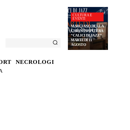
CULTURA E
EVENTI
MARCIANO DELLA
CHIANA OSPITERÀ
“CALICI DI JAZZ”
MARTEDÌ 11
AGOSTO
ORT
NECROLOGI
A