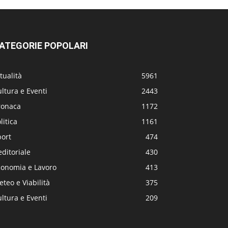
ATEGORIE POPOLARI
tualità
5961
ltura e Eventi
2443
ronaca
1172
litica
1161
port
474
editoriale
430
conomia e Lavoro
413
teo e Viabilità
375
ltura e Eventi
209