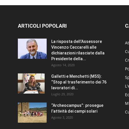
ARTICOLI POPOLARI
C
La risposta dell’Assessore
At
Vincenzo Ceccarelli alle
Cu
dichiarazioni rilasciate dalla
Presidente della...
C
Agosto 14, 2020
Po
Galletti e Menchetti (M5S):
S
“Stop al trasferimento dei 76
L'
lavoratori di...
Luglio 29, 2020
E
Me
“Archeocampus”: prosegue
l’attività dei campi solari
Cu
Agosto 3, 2020