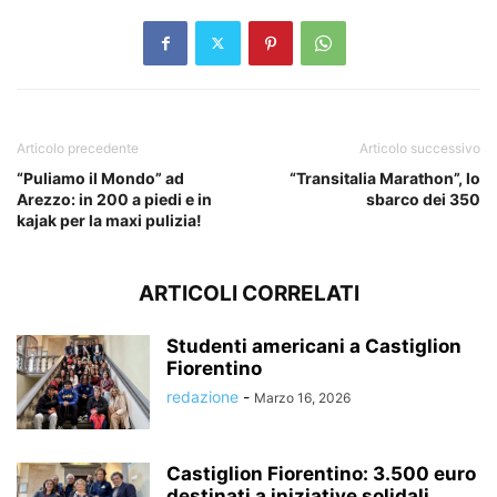
Articolo precedente
Articolo successivo
“Puliamo il Mondo” ad
“Transitalia Marathon”, lo
Arezzo: in 200 a piedi e in
sbarco dei 350
kajak per la maxi pulizia!
ARTICOLI CORRELATI
Studenti americani a Castiglion
Fiorentino
redazione
-
Marzo 16, 2026
Castiglion Fiorentino: 3.500 euro
destinati a iniziative solidali