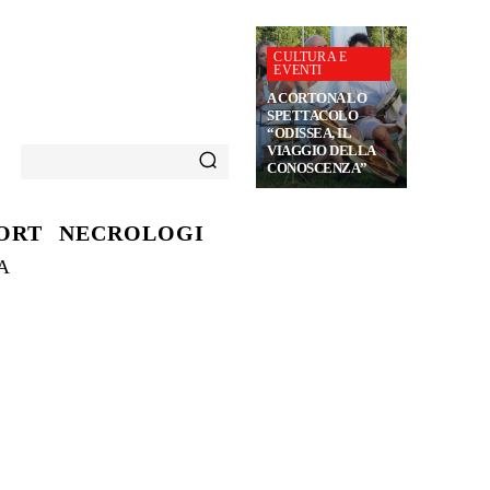
CULTURA E
EVENTI
A CORTONA LO
SPETTACOLO
“ODISSEA, IL
VIAGGIO DELLA
CONOSCENZA”
ORT
NECROLOGI
A