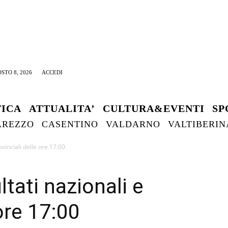
STO 8, 2026
ACCEDI
TICA
ATTUALITA’
CULTURA&EVENTI
SP
AREZZO
CASENTINO
VALDARNO
VALTIBERIN
vinciali delle ore 17:00
tati nazionali e
 ore 17:00