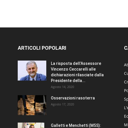
ARTICOLI POPOLARI
C
La risposta dell’Assessore
At
Vincenzo Ceccarelli alle
Cu
dichiarazioni rilasciate dalla
Presidente della...
C
Agosto 14, 2020
Po
Osservazioni rasoterra
S
Agosto 17, 2020
L'
E
Me
Galletti e Menchetti (M5S):