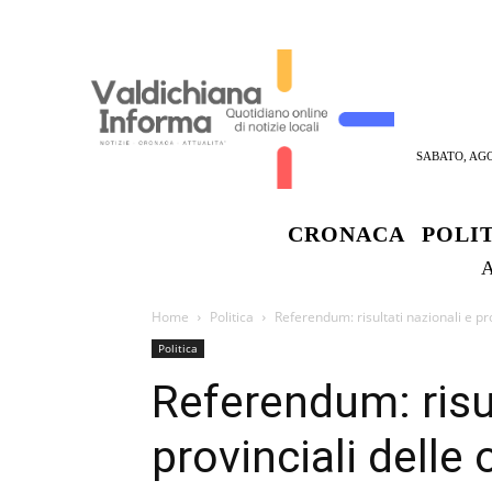
SABATO, AGO
CRONACA
POLI
Home
Politica
Referendum: risultati nazionali e pro
Politica
Referendum: risul
provinciali delle