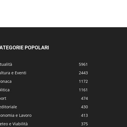
ATEGORIE POPOLARI
tualità
5961
ltura e Eventi
2443
ronaca
1172
litica
1161
port
474
editoriale
430
conomia e Lavoro
413
teo e Viabilità
375