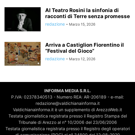
Al Teatro Rosini la sinfonia di
racconti di Terre senza promesse
redazione
-
Marzo 15, 2026
Arriva a Castiglion Fiorentino il
“Festival del Gioco”
redazione
-
Marzo 12, 2026
INFORMA MEDIA S.R.L.
P.IVA: 02378340513 - Numero REA: AR-206189 - e-mail:
redazione@valdichianainforma.it
Valdichianainforma.it è un supplemento di ArezzoWeb.it
Testata giornalistica registrata presso il Registro Stampa del
Tribunale di Arezzo al n° 10/2006 del 23/06/2006
Testata giornalistica registrata presso il Registro degli operatori
di comunicazione (ROC) al n° 34800 del 12-08-2020