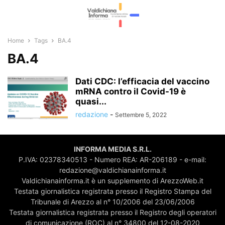
Home
Tags
BA.4
BA.4
Dati CDC: l’efficacia del vaccino
mRNA contro il Covid-19 è
quasi...
redazione
-
Settembre 5, 2022
INFORMA MEDIA S.R.L.
P.IVA: 02378340513 - Numero REA: AR-206189 - e-mail:
redazione@valdichianainforma.it
Valdichianainforma.it è un supplemento di ArezzoWeb.it
Testata giornalistica registrata presso il Registro Stampa del
Tribunale di Arezzo al n° 10/2006 del 23/06/2006
Testata giornalistica registrata presso il Registro degli operatori
di comunicazione (ROC) al n° 34800 del 12-08-2020