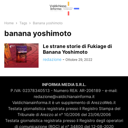
Home
Tags
Banana yoshimoto
banana yoshimoto
Le strane storie di Fukiage di
Banana Yoshimoto
redazione
-
Ottobre 29, 2022
INFORMA MEDIA S.R.L.
P.IVA: 02378340513 - Numero REA: AR-206189 - e-mail:
redazione@valdichianainforma.it
Valdichianainforma.it è un supplemento di ArezzoWeb.it
Testata giornalistica registrata presso il Registro Stampa del
Tribunale di Arezzo al n° 10/2006 del 23/06/2006
Testata giornalistica registrata presso il Registro degli operatori
di comunicazione (ROC) al n° 34800 del 12-08-2020