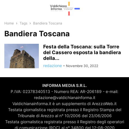
Home
Tags
Bandiera Toscana
Bandiera Toscana
Festa della Toscana: sulla Torre
del Cassero esposta la bandiera
della...
redazione
-
Novembre 30, 2022
INFORMA MEDIA S.R.L.
P.IVA: 02378340513 - Numero REA: AR-206189 - e-mail:
redazione@valdichianainforma.it
Valdichianainforma.it è un supplemento di ArezzoWeb.it
Testata giornalistica registrata presso il Registro Stampa del
Tribunale di Arezzo al n° 10/2006 del 23/06/2006
Testata giornalistica registrata presso il Registro degli operatori
di comunicazione (ROC) al n° 34800 del 12-08-2020