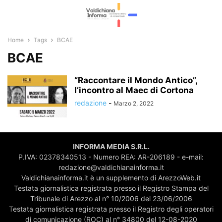
Home
Tags
BCAE
BCAE
“Raccontare il Mondo Antico”,
l’incontro al Maec di Cortona
redazione
-
Marzo 2, 2022
INFORMA MEDIA S.R.L.
P.IVA: 02378340513 - Numero REA: AR-206189 - e-mail:
redazione@valdichianainforma.it
Valdichianainforma.it è un supplemento di ArezzoWeb.it
Testata giornalistica registrata presso il Registro Stampa del
Tribunale di Arezzo al n° 10/2006 del 23/06/2006
Testata giornalistica registrata presso il Registro degli operatori
di comunicazione (ROC) al n° 34800 del 12-08-2020