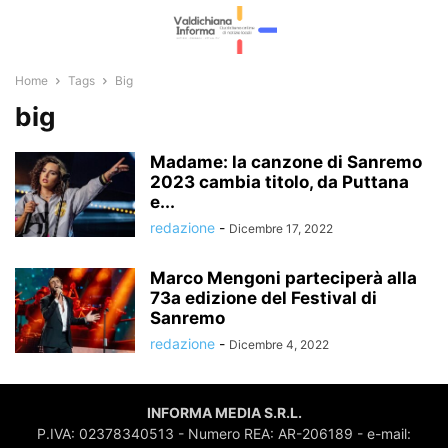
Home
Tags
Big
big
Madame: la canzone di Sanremo
2023 cambia titolo, da Puttana
e...
redazione
-
Dicembre 17, 2022
Marco Mengoni parteciperà alla
73a edizione del Festival di
Sanremo
redazione
-
Dicembre 4, 2022
INFORMA MEDIA S.R.L.
P.IVA: 02378340513 - Numero REA: AR-206189 - e-mail: