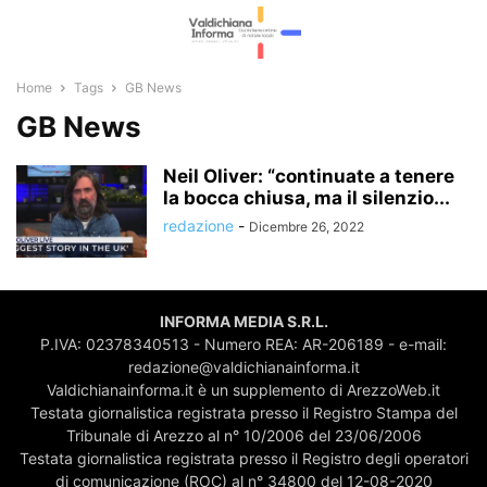
Home
Tags
GB News
GB News
Neil Oliver: “continuate a tenere
la bocca chiusa, ma il silenzio...
redazione
-
Dicembre 26, 2022
INFORMA MEDIA S.R.L.
P.IVA: 02378340513 - Numero REA: AR-206189 - e-mail:
redazione@valdichianainforma.it
Valdichianainforma.it è un supplemento di ArezzoWeb.it
Testata giornalistica registrata presso il Registro Stampa del
Tribunale di Arezzo al n° 10/2006 del 23/06/2006
Testata giornalistica registrata presso il Registro degli operatori
di comunicazione (ROC) al n° 34800 del 12-08-2020