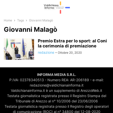
Home
Tags
Giovanni Malagò
Giovanni Malagò
Premio Estra per lo sport: al Coni
la cerimonia di premiazione
redazione
-
Ottobre 20, 2020
INFORMA MEDIA S.R.L.
P.IVA: 02378340513 - Numero REA: AR-206189 - e-mail:
redazione@valdichianainforma.it
Valdichianainforma.it è un supplemento di ArezzoWeb.it
Testata giornalistica registrata presso il Registro Stampa del
Tribunale di Arezzo al n° 10/2006 del 23/06/2006
Testata giornalistica registrata presso il Registro degli operatori
di comunicazione (ROC) al n° 34800 del 12-08-2020