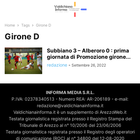
Home
Tags
Girone D
Girone D
Subbiano 3 – Alberoro 0 : prima
giornata di Promozione girone...
redazione
-
Settembre 26, 2022
INFORMA MEDIA S.R.L.
P.IVA: 02378340513 - Numero REA: AR-206189 - e-mail:
redazione@valdichianainforma.it
Valdichianainforma.it è un supplemento di ArezzoWeb.it
Testata giornalistica registrata presso il Registro Stampa del
Tribunale di Arezzo al n° 10/2006 del 23/06/2006
Testata giornalistica registrata presso il Registro degli operatori
di comunicazione (ROC) al n° 34800 del 12-08-2020