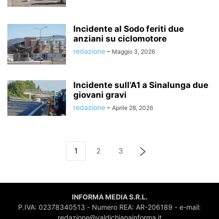
Incidente al Sodo feriti due
anziani su ciclomotore
redazione
-
Maggio 3, 2026
Incidente sull’A1 a Sinalunga due
giovani gravi
redazione
-
Aprile 28, 2026
1
2
3
INFORMA MEDIA S.R.L.
P.IVA: 02378340513 - Numero REA: AR-206189 - e-mail:
redazione@valdichianainforma.it