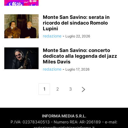
Monte San Savino: serata in
ricordo del sindaco Romolo
Lupini
redazione
-
Luglio 22, 2026
Monte San Savino: concerto
dedicato alla leggenda del jazz
Miles Davis
redazione
-
Luglio 17, 2026
1
2
3
INFORMA MEDIA S.R.L.
P.IVA: 02378340513 - Numero REA: AR-206189 - e-mail:
redazione@valdichianainforma.it