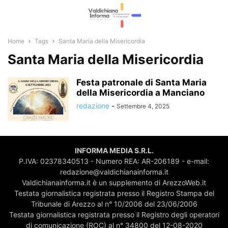
Home
Tags
Santa Maria della Misericordia
Santa Maria della Misericordia
Festa patronale di Santa Maria
della Misericordia a Manciano
redazione
-
Settembre 4, 2025
INFORMA MEDIA S.R.L.
P.IVA: 02378340513 - Numero REA: AR-206189 - e-mail:
redazione@valdichianainforma.it
Valdichianainforma.it è un supplemento di ArezzoWeb.it
Testata giornalistica registrata presso il Registro Stampa del
Tribunale di Arezzo al n° 10/2006 del 23/06/2006
Testata giornalistica registrata presso il Registro degli operatori
di comunicazione (ROC) al n° 34800 del 12-08-2020