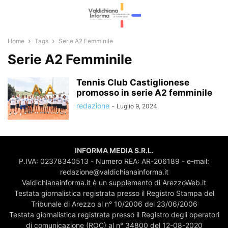
Home
Tags
Serie A2 Femminile
Serie A2 Femminile
Tennis Club Castiglionese
promosso in serie A2 femminile
redazione
-
Luglio 9, 2024
INFORMA MEDIA S.R.L.
P.IVA: 02378340513 - Numero REA: AR-206189 - e-mail:
redazione@valdichianainforma.it
Valdichianainforma.it è un supplemento di ArezzoWeb.it
Testata giornalistica registrata presso il Registro Stampa del
Tribunale di Arezzo al n° 10/2006 del 23/06/2006
Testata giornalistica registrata presso il Registro degli operatori
di comunicazione (ROC) al n° 34800 del 12-08-2020