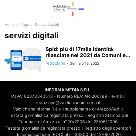
Home
Tags
Servizi digitali
servizi digitali
Spid: più di 17mila identità
rilasciate nel 2021 da Comuni e...
redazione
-
Gennaio 18, 2022
INFORMA MEDIA S.R.L.
P.IVA: 02378340513 - Numero REA: AR-206189 - e-mail:
redazione@valdichianainforma.it
Valdichianainforma.it è un supplemento di ArezzoWeb.it
Testata giornalistica registrata presso il Registro Stampa del
Tribunale di Arezzo al n° 10/2006 del 23/06/2006
Testata giornalistica registrata presso il Registro degli operatori
di comunicazione (ROC) al n° 34800 del 12-08-2020